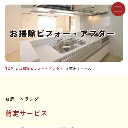
お
掃
除
ビ
フ
ォ
ー
・
ア
フ
タ
ー
TOP
お掃除ビフォー・アフター
剪定サービス
お庭・ベランダ
剪定サービス