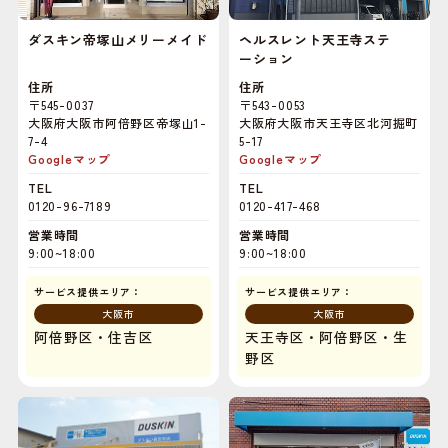
ダスキン帝塚山メリーメイド
ヘルスレント天王寺ステ
ーション
住所
住所
〒545-0037
〒543-0053
大阪府大阪市阿倍野区帝塚山1-
大阪府大阪市天王寺区北河掘町
7-4
5-17
Googleマップ
Googleマップ
TEL
TEL
0120-96-7189
0120-417-468
営業時間
営業時間
9:00~18:00
9:00~18:00
サービス提供エリア：
サービス提供エリア：
大阪市
大阪市
阿倍野区・住吉区
天王寺区・阿倍野区・生
野区