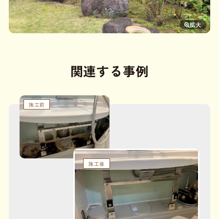
関連する
事例
施工前
施工後