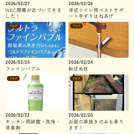
2026/02/27
2026/02/26
WBC開幕が近づいてきま
洋式トイレ用ベストサポ
した！
ート手すりはねあげ
ブログ
ブログ
2026/02/25
2026/02/24
ファインバブル
転ばぬ杖
ブログ
ブログ
2026/02/23
2026/02/20
キッチン用除菌・洗浄・
お庭の草抜きのみも承り
消臭剤
ます！