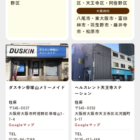
野区
区・天王寺区・阿倍野区
大阪府内
八尾市・東大阪市・富田
林市・羽曳野市・藤井寺
市・松原市
ダスキン帝塚山メリーメイド
ヘルスレント天王寺ステ
ーション
住所
住所
〒545-0037
〒543-0053
大阪府大阪市阿倍野区帝塚山1-
大阪府大阪市天王寺区北河掘町
7-4
5-17
Googleマップ
Googleマップ
TEL
TEL
0120-96-7189
0120-417-468