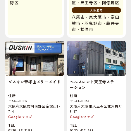
野区
区・天王寺区・阿倍野区
大阪府内
八尾市・東大阪市・富田
林市・羽曳野市・藤井寺
市・松原市
ダスキン帝塚山メリーメイド
ヘルスレント天王寺ステ
ーション
住所
住所
〒545-0037
〒543-0053
大阪府大阪市阿倍野区帝塚山1-
大阪府大阪市天王寺区北河掘町
7-4
5-17
Googleマップ
Googleマップ
TEL
TEL
0120-96-7189
0120-417-468